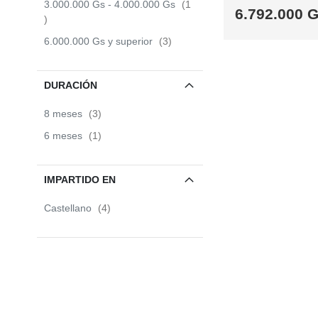
3.000.000 Gs
-
4.000.000 Gs
1
6.792.000 
item
items
6.000.000 Gs
y superior
3
SABER
SABER
SABER
SABER
MÁS
MÁS
MÁS
MÁS
DURACIÓN
items
8 meses
3
item
6 meses
1
IMPARTIDO EN
items
Castellano
4