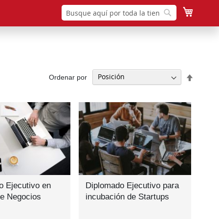
Mi cesta
Buscar
Buscar
Fijar
Ordenar por
Direcció
Descen
 Ejecutivo en
Diplomado Ejecutivo para
de Negocios
incubación de Startups