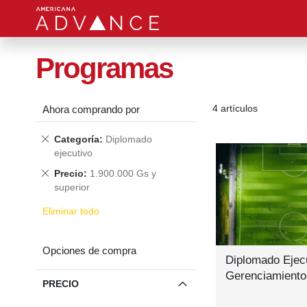
Programas
4
artículos
Ahora comprando por
Quitar
Categoría
Diplomado
este
ejecutivo
producto
Quitar
Precio
1.900.000 Gs y
este
superior
producto
Eliminar todo
Opciones de compra
Diplomado Ejec
Gerenciamiento
PRECIO