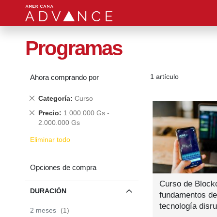
Programas
1
artículo
Ahora comprando por
Quitar
Categoría
Curso
este
Quitar
Precio
1.000.000 Gs -
producto
este
2.000.000 Gs
producto
Eliminar todo
Opciones de compra
Curso de Block
DURACIÓN
fundamentos de
tecnología disru
item
2 meses
1