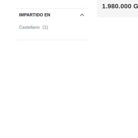
1.980.000 
IMPARTIDO EN
SABER
item
Castellano
1
MÁS