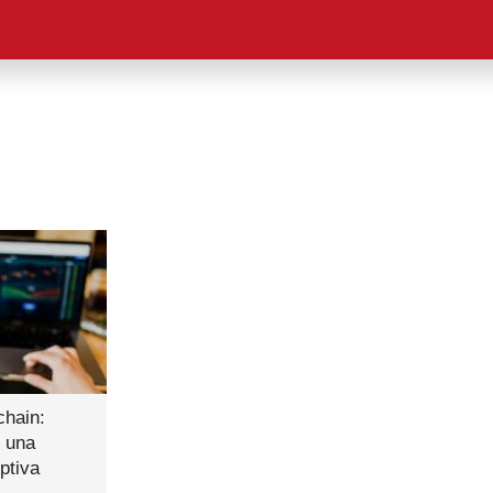
chain:
 una
ptiva