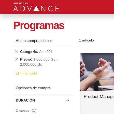
Programas
1
artículo
Ahora comprando por
Quitar
Categoría
Ame001
este
Quitar
Precio
1.000.000 Gs -
producto
este
2.000.000 Gs
producto
Eliminar todo
Opciones de compra
Product Manag
DURACIÓN
item
2 meses
1