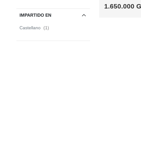
1.650.000 
IMPARTIDO EN
SABER
item
Castellano
1
MÁS