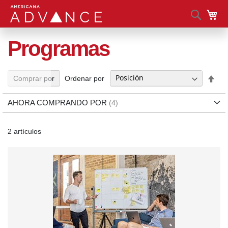
Busca
Mi 
Programas
Fija
Ordenar por
Comprar por
Dir
Des
AHORA COMPRANDO POR
2
artículos