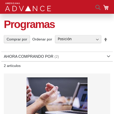
Busca
Mi 
Programas
Fija
Ordenar por
Comprar por
Dir
Des
AHORA COMPRANDO POR
2
artículos