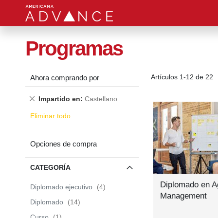
Programas
Artículos
1
-
12
de
22
Ahora comprando por
Quitar
Impartido en
Castellano
este
Eliminar todo
producto
Opciones de compra
CATEGORÍA
Diplomado en A
items
Diplomado ejecutivo
4
Management
items
Diplomado
14
item
Curso
1