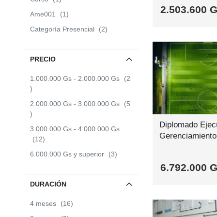
2.503.600 
item
Ame001
1
items
Categoría Presencial
2
SABER
SABER
SABER
SABER
MÁS
MÁS
MÁS
MÁS
PRECIO
1.000.000 Gs
-
2.000.000 Gs
2
items
2.000.000 Gs
-
3.000.000 Gs
5
items
Diplomado Ejec
3.000.000 Gs
-
4.000.000 Gs
Gerenciamiento
items
12
items
6.000.000 Gs
y superior
3
6.792.000 
DURACIÓN
SABER
SABER
SABER
SABER
MÁS
MÁS
MÁS
MÁS
items
4 meses
16