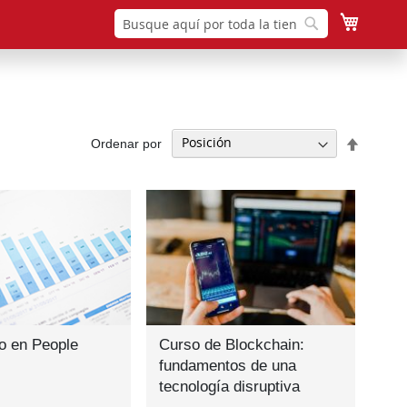
Mi cesta
Buscar
Buscar
Fijar
Ordenar por
Direcció
Descen
o en People
Curso de Blockchain:
fundamentos de una
tecnología disruptiva