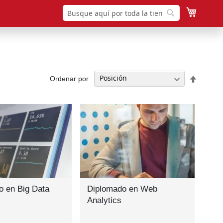
Mi cesta
Buscar
Buscar
Fijar
Ordenar por
Direcció
Descen
o en Big Data
Diplomado en Web
Analytics