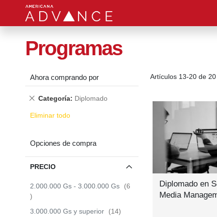
Programas
Artículos
13
-
20
de
20
Ahora comprando por
Quitar
Categoría
Diplomado
este
Eliminar todo
producto
Opciones de compra
PRECIO
Diplomado en S
2.000.000 Gs
-
3.000.000 Gs
6
Media Managem
items
items
3.000.000 Gs
y superior
14