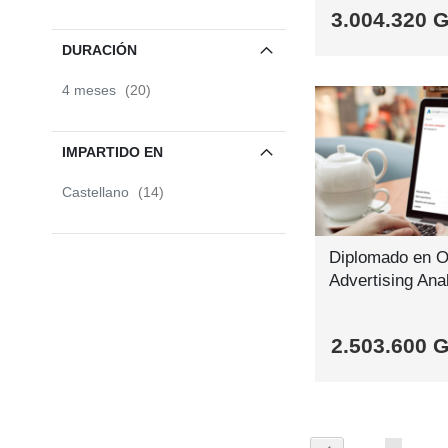
3.004.320 
DURACIÓN
SABER
SABER
SABER
SABER
MÁS
MÁS
MÁS
MÁS
items
4 meses
20
IMPARTIDO EN
items
Castellano
14
Diplomado en O
Advertising Ana
2.503.600 
SABER
SABER
SABER
SABER
MÁS
MÁS
MÁS
MÁS
Página