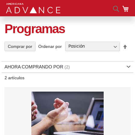
Busca
Mi 
Programas
Fija
Ordenar por
Comprar por
Dir
Des
AHORA COMPRANDO POR
2
artículos